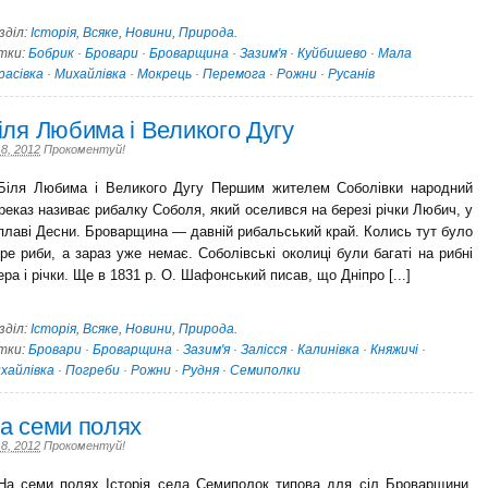
зділ:
Історія
,
Всяке
,
Новини
,
Природа
.
тки:
Бобрик
·
Бровари
·
Броварщина
·
Зазим'я
·
Куйбишево
·
Мала
расівка
·
Михайлівка
·
Мокрець
·
Перемога
·
Рожни
·
Русанів
іля Любима і Великого Дугу
 8, 2012
Прокоментуй!
ля Любима і Великого Дугу Першим жителем Соболівки народний
реказ називає рибалку Соболя, який оселився на березі річки Любич, у
плаві Десни. Броварщина — давній рибаль­ський край. Колись тут було
ре риби, а зараз уже немає. Соболівські околиці були багаті на рибні
ера і річки. Ще в 1831 р. О. Шафонський писав, що Дніпро [...]
зділ:
Історія
,
Всяке
,
Новини
,
Природа
.
тки:
Бровари
·
Броварщина
·
Зазим'я
·
Залісся
·
Калинівка
·
Княжичі
·
хайлівка
·
Погреби
·
Рожни
·
Рудня
·
Семиполки
а семи полях
 8, 2012
Прокоментуй!
 семи полях Історія села Семиполок типова для сіл Броварщини.