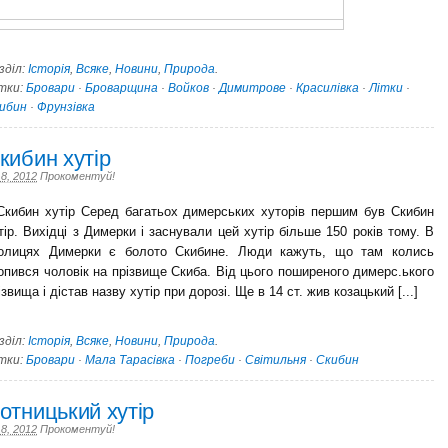
зділ:
Історія
,
Всяке
,
Новини
,
Природа
.
тки:
Бровари
·
Броварщина
·
Войков
·
Димитрове
·
Красилівка
·
Літки
·
ибин
·
Фрунзівка
кибин хутір
 8, 2012
Прокоментуй!
ибин хутір Серед багатьох димерських хуто­рів першим був Скибин
тір. Вихідці з Димерки і заснували цей хутір більше 150 років тому. В
олицях Димерки є болото Скибине. Люди кажуть, що там колись
опився чоловік на прізвище Скиба. Від цього поширеного димерс.ького
ізвища і дістав назву хутір при дорозі. Ще в 14 ст. жив козацький [...]
зділ:
Історія
,
Всяке
,
Новини
,
Природа
.
тки:
Бровари
·
Мала Тарасівка
·
Погреби
·
Світильня
·
Скибин
отницький хутір
 8, 2012
Прокоментуй!