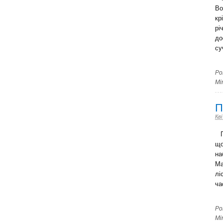
Во
кр
рі
до
су
Ро
Мі
П
Кві
Пл
що
на
Ма
лі
час
Ро
Мі