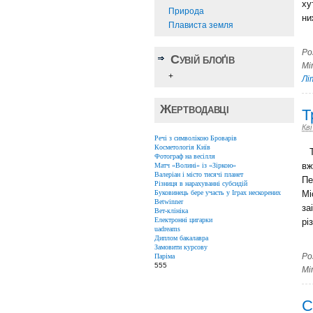
ху
Природа
ни
Плависта земля
Ро
Сувій блоґів
Мі
+
Лі
Жертводавці
Т
Кві
Речі з символікою Броварів
Косметологія Київ
Тр
Фотограф на весілля
вж
Матч «Волині» із «Зіркою»
Валеріан і місто тисячі планет
Пе
Різниця в нарахуванні субсидій
Буковинець бере участь у Іграх нескорених
М
Betwinner
за
Вет-клініка
Електронні цигарки
рі
uadreams
Диплом бакалавра
Замовити курсову
Ро
Паріма
555
Мі
С