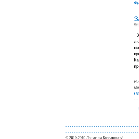
Фр
З
Кві
За
лі
пі
кр
Ка
пр
Ро
Мі
Пу
← E
-
-
-
-
-
-
-
-
-
-
-
-
-
-
-
-
-
-
-
-
-
-
-
-
-
-
-
-
-
-
-
-
-
-
-
-
-
-
-
-
-
-
-
-
-
-
-
-
-
-
-
-
-
-
-
-
-
-
-
-
-
-
-
-
-
-
-
-
© 2010-2019 До нас, на Броварщину!