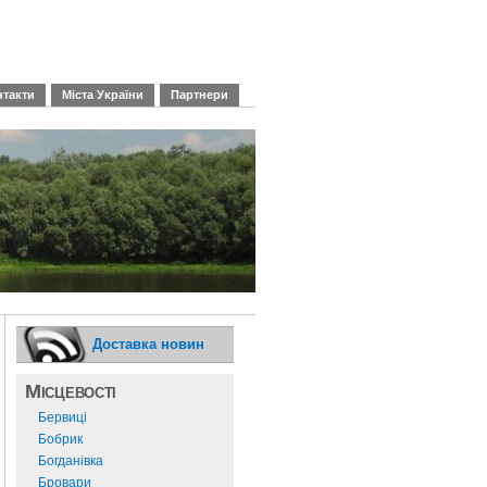
нтакти
Міста України
Партнери
Доставка новин
Місцевості
Бервиці
Бобрик
Богданівка
Бровари