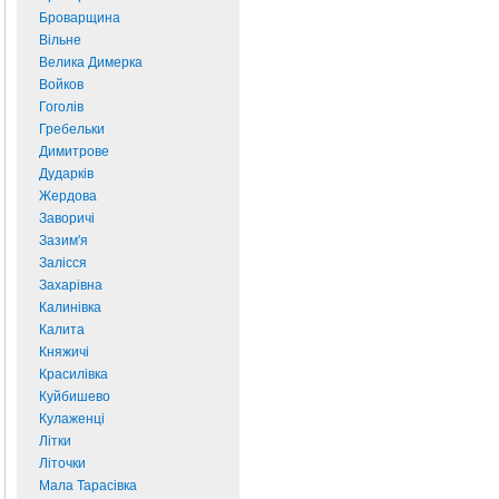
Броварщина
Вільне
Велика Димерка
Войков
Гоголів
Гребельки
Димитрове
Дударків
Жердова
Заворичі
Зазим'я
Залісся
Захарівна
Калинівка
Калита
Княжичі
Красилівка
Куйбишево
Кулаженці
Літки
Літочки
Мала Тарасівка