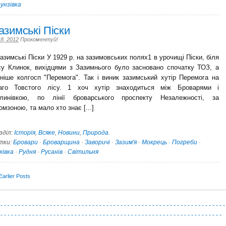
унзівка
азимські Піски
 8, 2012
Прокоментуй!
зимські Піски У 1929 р. на зазимовських полях1 в урочищі Піски, біля
су Клинок, вихідцями з Зазимнього було засновано спочатку ТОЗ, а
зніше колгосп "Перемога". Так і виник зазимський хутір Перемога на
аго Товстого лісу. 1 хоч хутір знаходиться між Броварями і
линівкою, по лінії броварського проспекту Незалежності, за
омзоною, та мало хто знає [...]
зділ:
Історія
,
Всяке
,
Новини
,
Природа
.
тки:
Бровари
·
Броварщина
·
Заворичі
·
Зазим'я
·
Мокрець
·
Погреби
·
хівка
·
Рудня
·
Русанів
·
Світильня
arlier Posts
-
-
-
-
-
-
-
-
-
-
-
-
-
-
-
-
-
-
-
-
-
-
-
-
-
-
-
-
-
-
-
-
-
-
-
-
-
-
-
-
-
-
-
-
-
-
-
-
-
-
-
-
-
-
-
-
-
-
-
-
-
-
-
-
-
-
-
-
-
-
-
-
-
-
-
-
-
-
-
-
-
-
-
-
-
-
-
-
-
-
-
-
-
-
-
-
-
-
-
-
-
-
-
-
-
-
-
-
-
-
-
-
-
-
-
-
-
-
-
-
-
-
-
-
-
-
-