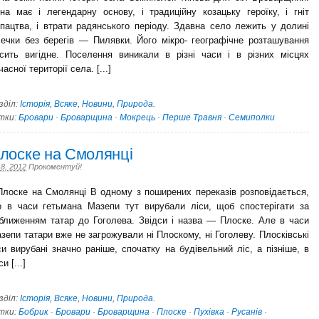
на має і легендарну основу, і традиційну козацьку героїку, і гніт
іпацтва, і втрати радянського періоду. Здавна село лежить у долині
чечки без берегів — Пилявки. Його мікро- географічне розташування
сить вигідне. Поселення виникали в різні часи і в різних місцях
часної території села. [...]
зділ:
Історія
,
Всяке
,
Новини
,
Природа
.
тки:
Бровари
·
Броварщина
·
Мокрець
·
Перше Травня
·
Семиполки
лоске на Смолянці
 8, 2012
Прокоментуй!
оске на Смолянці В одному з поширених переказів розповідається,
 в часи гетьмана Мазепи тут вирубали ліси, щоб спостерігати за
ближенням татар до Гоголева. Звідси і назва — Плоске. Але в часи
зепи татари вже не загро­жували ні Плоскому, ні Гоголеву. Плосківські
си вирубані значно раніше, спочатку на будівельний ліс, а пізніше, в
и [...]
зділ:
Історія
,
Всяке
,
Новини
,
Природа
.
тки:
Бобрик
·
Бровари
·
Броварщина
·
Плоске
·
Пухівка
·
Русанів
·