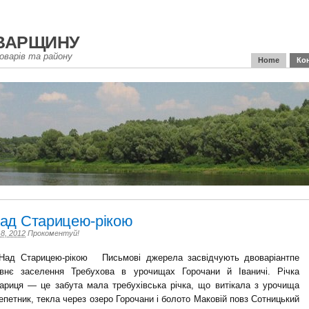
варщину
оварів та району
Home
Ко
ад Старицею-рікою
 8, 2012
Прокоментуй!
д Старицею-рікою Письмові джерела засвідчують двоваріантпе
внє заселення Требухова в урочищах Горочани й Іваничі. Річка
ариця — це забута мала требухівська річка, що витікала з урочища
епетник, текла через озеро Горочани і болото Маковій повз Сотницький