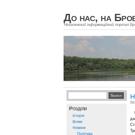
До нас, на Бро
Незалежний інформаційний портал Бр
Н
Кві
Розділи
На
Історія
да
Всяке
Ст
Новини
Тр
Політика