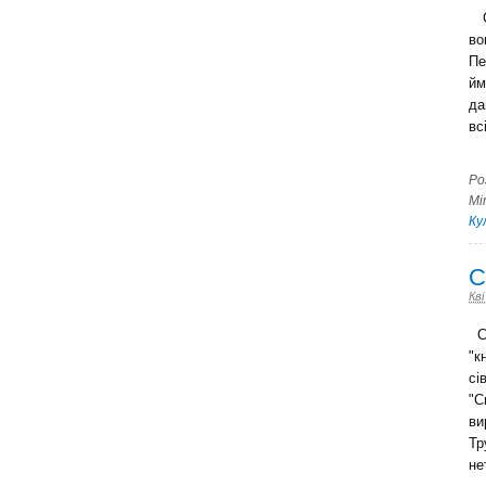
Со
во
Пе
йм
да
вс
Ро
Мі
Ку
С
Кві
Св
"к
сі
"С
ви
Тр
не