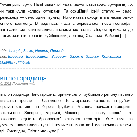
тницький хутір Наші невеликі села часто називають хуторами, бо
ни таки були колись хуторами. Та офіційний їхній статує — село.
реможець — село однієї вулиці. Його назва походить від назви одно­
енного колгоспу. В радянські часи створювалася нова географія,
вні назви сіл замінювались назвами колгоспів. Людей привчали до
іляких жовтнів, травнів, куйбишевих, леніних, Сталіних. Районні [...]
зділ:
Історія
,
Всяке
,
Новини
,
Природа
.
тки:
Бровари
·
Броварщина
·
Заворичі
·
Зазим'я
·
Залісся
·
Красилівка
·
лаженці
·
Літочки
вітло городища
 8, 2012
Прокоментуй!
ітло городища Найстаріше історичне село тру­бізького регіону і всього
нязівства Бровар" — Світильне. Це сторожова кріпос.ть на рубежі,
верська столиця на березі Трубежа. Місцева приказка говорить:
вітильново, Заворичі, Бервиці, Мокрець — і світу кінець". Так
ражалась єдність броварської етнічної території. Уже там, за
убежем, починались густі і величезні болотисті басансько-остерські
трі. Очевидно, Світильне було [...]