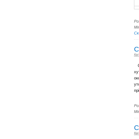
Ро
Мі
Ск
С
Кві
Ск
ху
ок
ут
пр
Ро
Мі
С
Кві