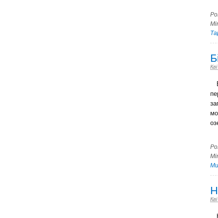
Ро
Мі
Та
Б
Кві
Бі
пе
за
мо
оз
Ро
Мі
Ми
Н
Кві
На