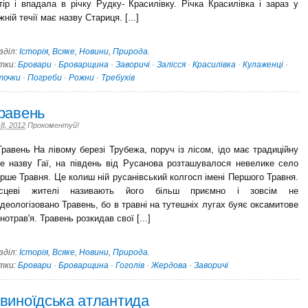
тір і впадала в річку Рудку- Красилівку. Річка Красилівка і зараз у
жній течії має назву Стариця. [...]
зділ:
Історія
,
Всяке
,
Новини
,
Природа
.
тки:
Бровари
·
Броварщина
·
Заворичі
·
Залісся
·
Красилівка
·
Кулаженці
·
точки
·
Погреби
·
Рожни
·
Требухів
равень
 8, 2012
Прокоментуй!
авень На лівому березі Трубежа, поруч із лісом, ідо має традиційну
е назву Гаї, на південь від Русанова розташувалося невелике село
рше Травня. Це колиш ній русанівський колгосп імені Першого Травня.
ісцеві жителі називають його більш приємно і зовсім не
ідеологізовано Травень, бо в травні на тутешніх лугах буяє оксамитове
знотрав'я. Травень розкидав свої [...]
зділ:
Історія
,
Всяке
,
Новини
,
Природа
.
тки:
Бровари
·
Броварщина
·
Гоголів
·
Жердова
·
Заворичі
виноїдська атлантида