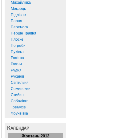
Михайлівка
Мокрець
Підлісне
Парня
Перемога
Перше Травня
Плоске
Погреби
Пухівка
Рожівка
Рожни
Рудня
Русанів
Світильня
Семиполки
Скибин
Соболівка
Требухів
Фрунзівка
Календар
Жовтень 2012