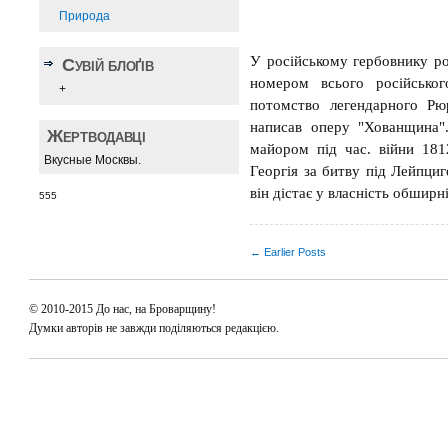
Природа
У російському гербовнику р
Сувій блоґів
номером всього російсько
+
потомство легендарного Р
написав оперу "Хованщина"
Жертводавці
майором під час. війни 181
Вкусные Москвы.
Георгія за битву під Лейпциг
він дістає у власність обширн
555
← Earlier Posts
© 2010-2015 До нас, на Броварщину!
Думки авторів не завжди поділяються редакцією.