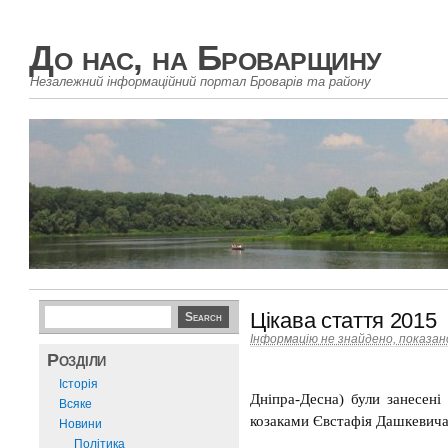
До нас, на Броварщину
Незалежний інформаційний портал Броварів та району
Цікава стаття 2015
Інформацію не знайдено, показа
Розділи
Історія
Дніпра-Десна) були занесен
Всяке
козаками Євстафія Дашкевича
Новини
Політика