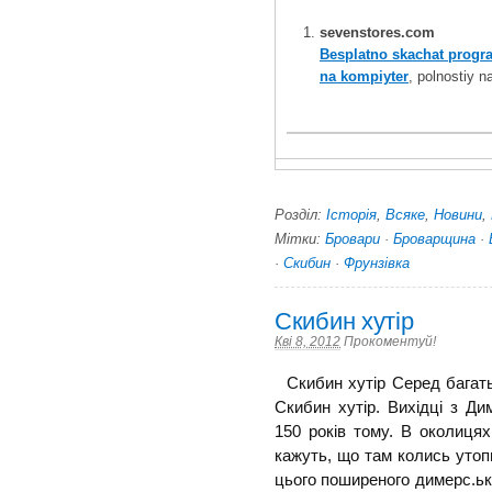
sevenstores.com
Besplatno skachat prog
na kompiyter
, polnostiy 
Розділ:
Історія
,
Всяке
,
Новини
,
Мітки:
Бровари
·
Броварщина
·
·
Скибин
·
Фрунзівка
Скибин хутір
Кві 8, 2012
Прокоментуй!
Скибин хутір Серед багать
Скибин хутір. Вихідці з Ди
150 років тому. В околиця
кажуть, що там колись утоп
цього поширеного димерс.ько