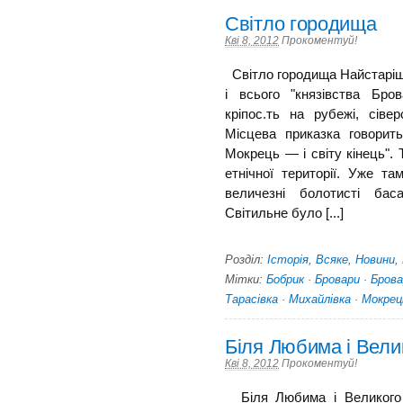
Світло городища
Кві 8, 2012
Прокоментуй!
Світло городища Найстаріше 
і всього "князівства Бр
кріпос.ть на рубежі, сіве
Місцева приказка говорить
Мокрець — і світу кінець".
етнічної території. Уже та
величезні болотисті баса
Світильне було [...]
Розділ:
Історія
,
Всяке
,
Новини
,
Мітки:
Бобрик
·
Бровари
·
Бров
Тарасівка
·
Михайлівка
·
Мокрец
Біля Любима і Вели
Кві 8, 2012
Прокоментуй!
Біля Любима і Великого