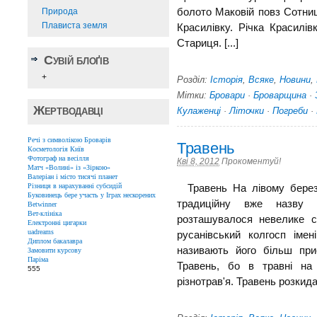
Природа
болото Маковій повз Сотниц
Плависта земля
Красилівку. Річка Красилів
Стариця. [...]
Сувій блоґів
+
Розділ:
Історія
,
Всяке
,
Новини
,
Мітки:
Бровари
·
Броварщина
·
Жертводавці
Кулаженці
·
Літочки
·
Погреби
·
Речі з символікою Броварів
Травень
Косметологія Київ
Фотограф на весілля
Кві 8, 2012
Прокоментуй!
Матч «Волині» із «Зіркою»
Валеріан і місто тисячі планет
Різниця в нарахуванні субсидій
Травень На лівому березі 
Буковинець бере участь у Іграх нескорених
традиційну вже назву 
Betwinner
Вет-клініка
розташувалося невелике 
Електронні цигарки
uadreams
русанівський колгосп імен
Диплом бакалавра
називають його більш приє
Замовити курсову
Паріма
Травень, бо в травні на
555
різнотрав'я. Травень розкидав 