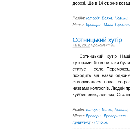
дорозі. Ще в 14 ст. жив козаць
Розділ:
Історія
,
Всяке
,
Новини
,
Мітки:
Бровари
·
Мала Тарасівк
Сотницький хутір
Кві 8, 2012
Прокоментуй!
Сотницький хутір Наші 
хуторами, бо вони таки були
статує — село. Переможець
походить від назви одно­й
створювалася нова географ
назвами колгоспів. Людей пр
куйбишевих, леніних, Сталіних
Розділ:
Історія
,
Всяке
,
Новини
,
Мітки:
Бровари
·
Броварщина
·
Кулаженці
·
Літочки