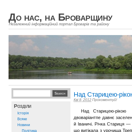
До нас, на Броварщину
Незалежний інформаційний портал Броварів та району
Над Старицею-ріко
Кві 8, 2012
Прокоментуй!
Розділи
Над Старицею-рікою П
Історія
двоваріантпе давнє заселе
Всяке
й Іваничі. Річка Стариця —
Новини
що витікала з урочища Треп
Політика