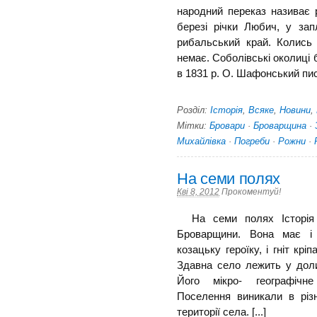
народний переказ називає 
березі річки Любич, у за
рибаль­ський край. Колись
немає. Соболівські околиці б
в 1831 р. О. Шафонський писа
Розділ:
Історія
,
Всяке
,
Новини
,
Мітки:
Бровари
·
Броварщина
·
Михайлівка
·
Погреби
·
Рожни
·
На семи полях
Кві 8, 2012
Прокоментуй!
На семи полях Історія 
Броварщини. Вона має і 
козацьку героїку, і гніт крі
Здавна село лежить у доли
Його мікро- географічн
Поселення виникали в різн
території села. [...]