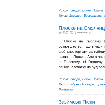
Розділ:
Історія
,
Всяке
,
Новини
,
Мітки:
Бровари
·
Броварщина
·
Плоске на Смолянц
Кві 8, 2012
Прокоментуй!
Плоске на Смолянці В 
розповідається, що в часи 
щоб спостерігати за набли
назва — Плоске. Але в часи
ні Плоскому, ні Гоголеву.
раніше, спочатку на будівельни
Розділ:
Історія
,
Всяке
,
Новини
,
Мітки:
Бобрик
·
Бровари
·
Бров
Фрунзівка
Зазимські Піски