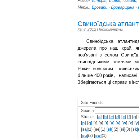
Розділ:
Історія
,
Всяке
,
Новини
,
Мітки:
Бровари
·
Броварщина
·
Свиноїдська атлан
Кві 8, 2012
Прокоментуй!
Свиноїдська атлантида 
джерела про наш край, як
пов'язані з селом Свиноїд
свиноїдськими землями м
Рожи- новським і київськ
більше 400 років, і написан
Зберігаються ці справи в інст
Site Friends:
Search:
Stranici: [
a
] [
b
] [
c
] [
d
] [
e
] [
f
] [
g
] 
[
p
] [
q
] [
r
] [
s
] [
t
] [
u
] [
v
] [
w
] [
x
] [
y
]
[
sa
](1) [
se
](1) [
sh
](2) [
si
](3) [
sk
]
[
su
](2) [
sw
](1)