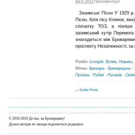
Кві 8, 2012
Прокоментуй!
Зазимські Піски У 1929 р.
Піски, біля лісу Клинок, ви
спочатку ТОЗ, а пізніше 
зазимський хутір Перемога 
знаходиться між Броварями 
проспекту Незалежності, за п
Розділ:
Історія
,
Всяке
,
Новини
,
Мітки:
Бровари
·
Броварщина
·
Пухівка
·
Рудня
·
Русанів
·
Світ
← Earlier Posts
-
-
-
-
-
-
-
-
-
-
-
-
-
-
-
-
-
-
-
-
-
-
-
-
-
-
-
-
-
-
-
-
-
-
-
-
-
-
-
-
-
-
-
-
-
-
-
-
-
-
-
-
-
-
-
-
-
-
-
-
-
-
-
-
-
-
-
-
-
-
-
-
-
-
-
-
-
-
-
-
-
-
-
-
-
-
-
-
-
-
-
-
-
-
-
-
-
-
-
-
-
-
-
-
-
-
-
-
-
-
-
-
-
-
-
-
-
-
-
-
© 2010-2019 До нас, на Броварщину!
Думки авторів не завжди поділяються редакцією.