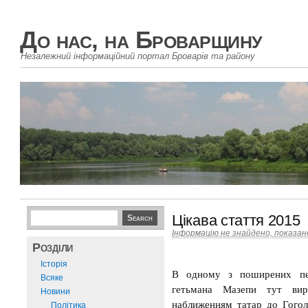
До нас, на Броварщину
Незалежний інформаційний портал Броварів та району
Цікава стаття 2015
Інформацію не знайдено, показа
Розділи
Історія
В одному з поширених пер
Всяке
гетьмана Мазепи тут вир
Новини
наближенням татар до Гогол
Політика