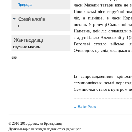
Природа
часи Мазепи татари вже не за
Плосківські ліси вирубані зн
ліс, а пізніше, в часи Кор
Сувій блоґів
поташ. У річечці Смолянці ча
+
Напевне, цей ліс сплавляли в
згадує Павло Алепський у 1(5
Жертводавці
Гоголеві стояло військо, 
Вкусные Москвы.
Очевидно, це слід козацького
555
Із запровадженням кріпос
семиполківські землі перехо
Семиполки стають центром по
← Earlier Posts
© 2010-2015 До нас, на Броварщину!
Думки авторів не завжди поділяються редакцією.