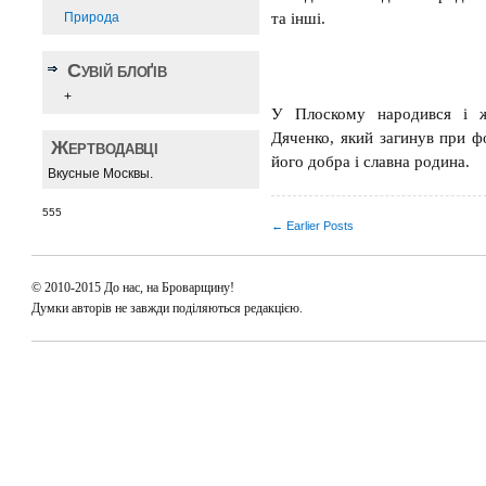
Природа
та інші.
Сувій блоґів
+
У Плоскому народився і ж
Дяченко, який загинув при фо
Жертводавці
його добра і славна родина.
Вкусные Москвы.
555
← Earlier Posts
© 2010-2015 До нас, на Броварщину!
Думки авторів не завжди поділяються редакцією.