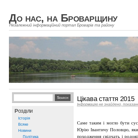
До нас, на Броварщину
Незалежний інформаційний портал Броварів та району
Цікава стаття 2015
Інформацію не знайдено, показа
Розділи
Історія
Саме таким і могло бути су
Всяке
Юрію Івантичу Половцю, яки
Новини
походження свідчать і родові
Політика