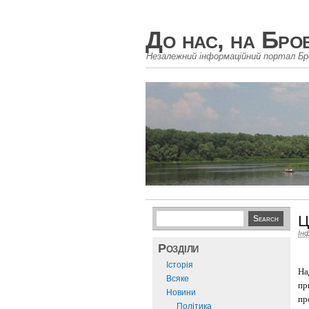
До нас, на Бро
Незалежний інформаційний портал Бр
Ц
Ін
Розділи
Історія
На
Всяке
пр
Новини
пр
Політика