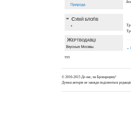
йо
Природа
Сувій блоґів
Тр
+
Тр
Жертводавці
Вкусные Москвы.
← E
555
© 2010-2015 До нас, на Броварщину!
Думки авторів не завжди поділяються редакці