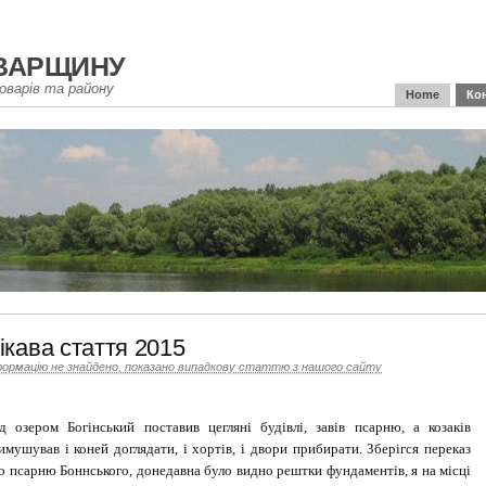
варщину
оварів та району
Home
Ко
ікава стаття 2015
формацію не знайдено, показано випадкову статтю з нашого сайту
д озером Богінський поставив цегляні будівлі, завів псарню, а козаків
имушував і коней доглядати, і хортів, і двори прибирати. Зберігся переказ
о псарню Боннського, донедавна було видно рештки фундаментів, я на місці