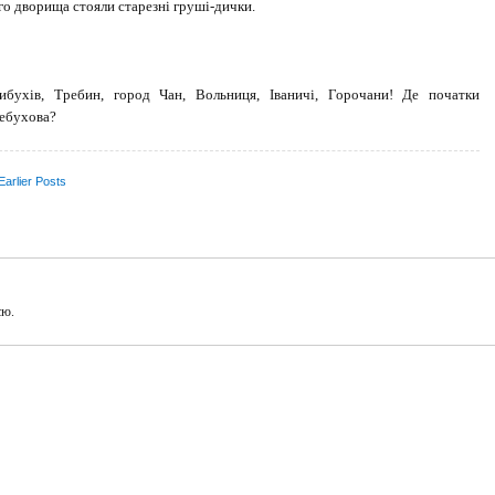
го дворища стояли старезні груші-дички.
ибухів, Требин, город Чан, Вольниця, Іваничі, Горочани! Де початки
ебухова?
arlier Posts
єю.