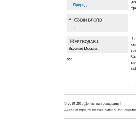
де
Природа
тр
Сувій блоґів
+
Тр
Жертводавці
св
Вкусные Москвы.
го
Св
555
по
сх
← E
© 2010-2015 До нас, на Броварщину!
Думки авторів не завжди поділяються редакці