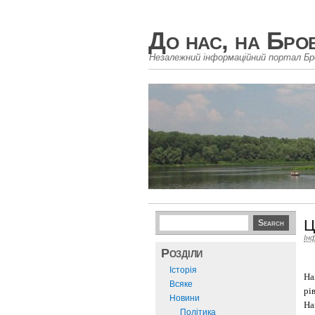
До нас, на Бро
Незалежний інформаційний портал Бр
Ц
Ін
Розділи
Історія
На
Всяке
рі
Новини
На
Політика