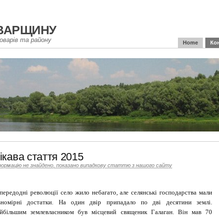
варщину
оварів та району
Home
Ко
ікава стаття 2015
формацію не знайдено, показано випадкову статтю з нашого сайту
передодні революції село жило небагато, але селянські господарства мали
вномірні достатки. На один двір припадало по дві десятини землі.
йбільшим землевласником був місцевий священик Галаган. Він мав 70