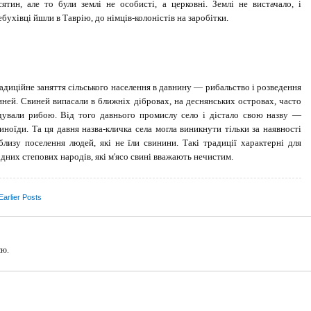
сятин, але то були землі не особисті, а церковні. Землі не вистачало, і
ебухівці йшли в Таврію, до німців-колоністів на заробітки.
адиційне заняття сільського населення в давнину — рибальство і розведення
иней. Свиней випасали в ближніх дібровах, на деснянських островах, часто
дували рибою. Від того давнього промислу село і дістало свою назву —
иноїди. Та ця давня назва-кличка села могла виникнути тільки за наявності
близу поселення людей, які не їли свинини. Такі традиції характерні для
ідних степових народів, які м'ясо свині вважають нечистим.
arlier Posts
єю.