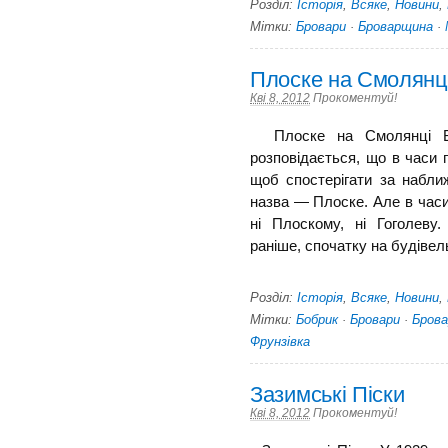
Розділ:
Історія
,
Всяке
,
Новини
,
Мітки:
Бровари
·
Броварщина
·
Плоске на Смолянц
Кві 8, 2012
Прокоментуй!
Плоске на Смолянці В 
розповідається, що в часи 
щоб спостерігати за набли
назва — Плоске. Але в часи
ні Плоскому, ні Гоголеву.
раніше, спочатку на будівельни
Розділ:
Історія
,
Всяке
,
Новини
,
Мітки:
Бобрик
·
Бровари
·
Бров
Фрунзівка
Зазимські Піски
Кві 8, 2012
Прокоментуй!