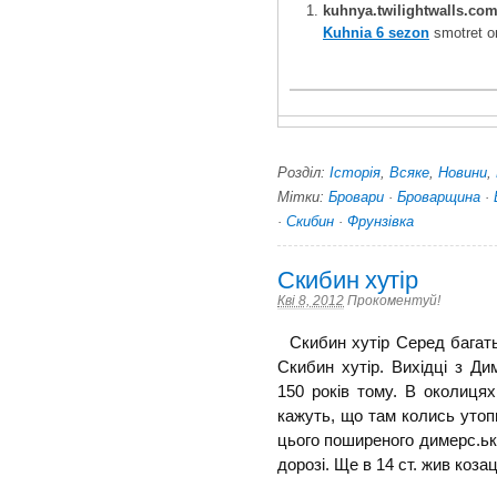
kuhnya.twilightwalls.co
Kuhnia 6 sezon
smotret on
Розділ:
Історія
,
Всяке
,
Новини
,
Мітки:
Бровари
·
Броварщина
·
·
Скибин
·
Фрунзівка
Скибин хутір
Кві 8, 2012
Прокоментуй!
Скибин хутір Серед багать
Скибин хутір. Вихідці з Ди
150 років тому. В околиця
кажуть, що там колись утоп
цього поширеного димерс.ько
дорозі. Ще в 14 ст. жив козаць