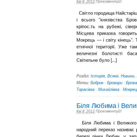
Кві 8, 2012
Прокоментуй!
Світло городища Найстаріше 
і всього "князівства Бр
кріпос.ть на рубежі, сіве
Місцева приказка говорить
Мокрець — і світу кінець".
етнічної території. Уже та
величезні болотисті баса
Світильне було [...]
Розділ:
Історія
,
Всяке
,
Новини
,
Мітки:
Бобрик
·
Бровари
·
Бров
Тарасівка
·
Михайлівка
·
Мокрец
Біля Любима і Вели
Кві 8, 2012
Прокоментуй!
Біля Любима і Великого
народний переказ називає 
березі річки Любич, у за