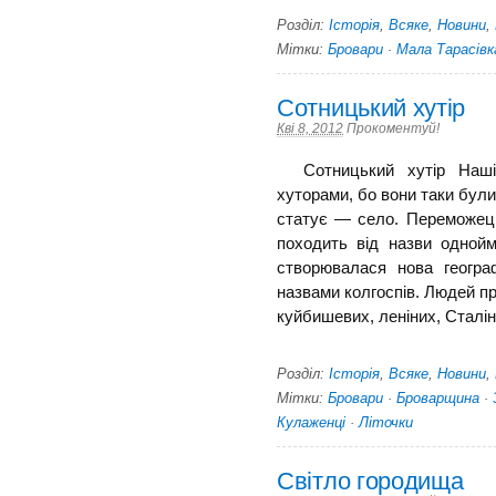
Розділ:
Історія
,
Всяке
,
Новини
,
Мітки:
Бровари
·
Мала Тарасівк
Сотницький хутір
Кві 8, 2012
Прокоментуй!
Сотницький хутір Наші 
хуторами, бо вони таки були
статує — село. Переможець
походить від назви одно­й
створювалася нова географ
назвами колгоспів. Людей пр
куйбишевих, леніних, Сталіних
Розділ:
Історія
,
Всяке
,
Новини
,
Мітки:
Бровари
·
Броварщина
·
Кулаженці
·
Літочки
Світло городища