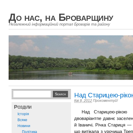
До нас, на Броварщину
Незалежний інформаційний портал Броварів та району
Над Старицею-ріко
Кві 8, 2012
Прокоментуй!
Розділи
Над Старицею-рікою П
Історія
двоваріантпе давнє заселе
Всяке
й Іваничі. Річка Стариця —
Новини
що витікала з урочища Треп
Політика