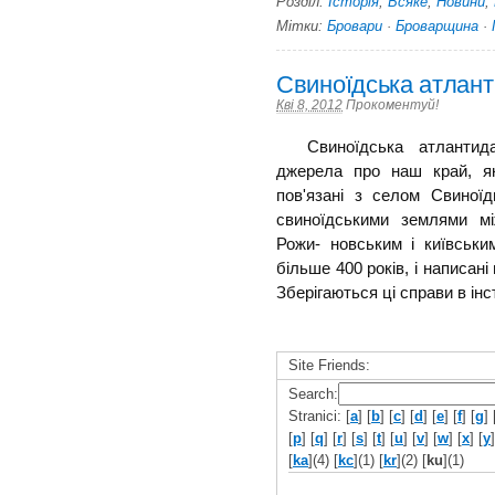
Розділ:
Історія
,
Всяке
,
Новини
,
Мітки:
Бровари
·
Броварщина
·
Свиноїдська атлан
Кві 8, 2012
Прокоментуй!
Свиноїдська атлантида 
джерела про наш край, як
пов'язані з селом Свиноїд
свиноїдськими землями м
Рожи- новським і київськ
більше 400 років, і написан
Зберігаються ці справи в інст
Site Friends:
Search:
Stranici: [
a
] [
b
] [
c
] [
d
] [
e
] [
f
] [
g
] 
[
p
] [
q
] [
r
] [
s
] [
t
] [
u
] [
v
] [
w
] [
x
] [
y
]
[
ka
](4) [
kc
](1) [
kr
](2) [
ku
](1)