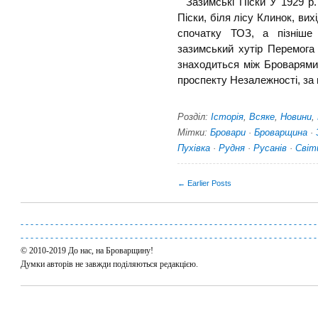
Зазимські Піски У 1929 р.
Піски, біля лісу Клинок, ви
спочатку ТОЗ, а пізніше 
зазимський хутір Перемога 
знаходиться між Броварями 
проспекту Незалежності, за п
Розділ:
Історія
,
Всяке
,
Новини
,
Мітки:
Бровари
·
Броварщина
·
Пухівка
·
Рудня
·
Русанів
·
Світ
← Earlier Posts
-
-
-
-
-
-
-
-
-
-
-
-
-
-
-
-
-
-
-
-
-
-
-
-
-
-
-
-
-
-
-
-
-
-
-
-
-
-
-
-
-
-
-
-
-
-
-
-
-
-
-
-
-
-
-
-
-
-
-
-
-
-
-
-
-
-
-
-
-
-
-
-
-
-
-
-
-
-
-
-
-
-
-
-
-
-
-
-
-
-
-
-
-
-
-
-
-
-
-
-
-
-
-
-
-
-
-
-
-
-
-
-
-
-
-
-
-
-
-
-
© 2010-2019 До нас, на Броварщину!
Думки авторів не завжди поділяються редакцією.