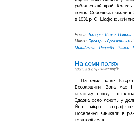
рибаль­ський край. Колись
немає. Соболівські околиці б
в 1831 р. О. Шафонський писа
Розділ:
Історія
,
Всяке
,
Новини
,
Мітки:
Бровари
·
Броварщина
·
Михайлівка
·
Погреби
·
Рожни
·
На семи полях
Кві 8, 2012
Прокоментуй!
На семи полях Історія 
Броварщини. Вона має і 
козацьку героїку, і гніт крі
Здавна село лежить у доли
Його мікро- географічн
Поселення виникали в різн
території села. [...]