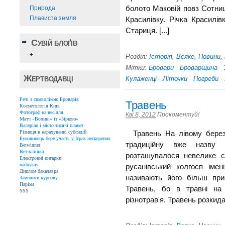
Природа
болото Маковій повз Сотниц
Плависта земля
Красилівку. Річка Красилів
Стариця. [...]
Сувій блоґів
+
Розділ:
Історія
,
Всяке
,
Новини
,
Мітки:
Бровари
·
Броварщина
·
Жертводавці
Кулаженці
·
Літочки
·
Погреби
·
Речі з символікою Броварів
Травень
Косметологія Київ
Фотограф на весілля
Кві 8, 2012
Прокоментуй!
Матч «Волині» із «Зіркою»
Валеріан і місто тисячі планет
Різниця в нарахуванні субсидій
Травень На лівому березі 
Буковинець бере участь у Іграх нескорених
традиційну вже назву 
Betwinner
Вет-клініка
розташувалося невелике 
Електронні цигарки
uadreams
русанівський колгосп імен
Диплом бакалавра
називають його більш приє
Замовити курсову
Паріма
Травень, бо в травні на
555
різнотрав'я. Травень розкидав 