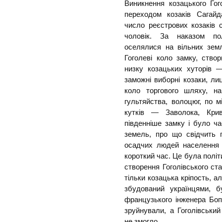
Виникнення козацького Гог
переходом козаків Сагайд
число реєстрових козаків 
чоловік. За наказом по
оселялися на вільних зем
Гоголеві коло замку, створ
низку козацьких хуторів 
заможні виборні козаки, ли
коло торгового шляху, на
гультяйства, волоцюг, по 
кутків — Заволока, Кри
південніше замку і було ч
земель, про що свідчить 
осадчих людей населення 
короткий час. Це була політ
створення Гоголівського ст
тільки козацька кріпость, а
збудований українцями, б
французького інженера Бо
зруйнували, а Гоголівськи
не змогло.