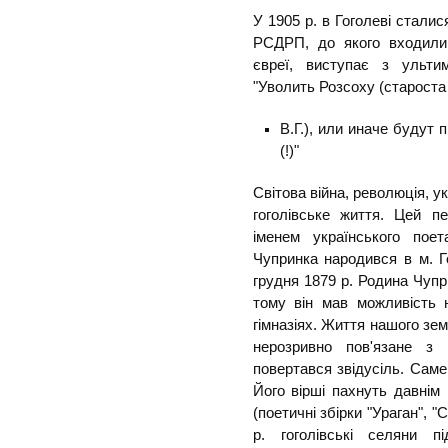
У 1905 р. в Гоголеві сталис
РСДРП, до якого входили 
євреї, виступає з ульти
"Уволить Розсоху (староста
В.Г.), или иначе будут
(!)"
Світова війна, революція, у
гоголівське життя. Цей пе
іменем українського поет
Чупринка народився в м. Го
грудня 1879 р. Родина Чупр
тому він мав можливість н
гімназіях. Життя нашого зем
нерозривно пов'язане з
повертався звідусіль. Саме 
Його вірші пахнуть давнім 
(поетичні збірки "Ураган", "С
р. гоголівські селяни п