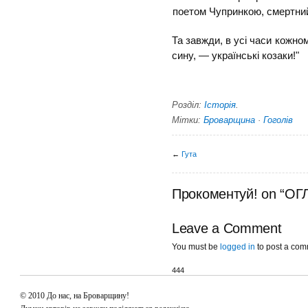
поетом Чупринкою, смертний 
Та завжди, в усі часи кожном
сину, — українські козаки!"
Розділ:
Історія
.
Мітки:
Броварщина
·
Гоголів
←
Гута
Прокоментуй! on “О
Leave a Comment
You must be
logged in
to post a com
444
© 2010 До нас, на Броварщину!