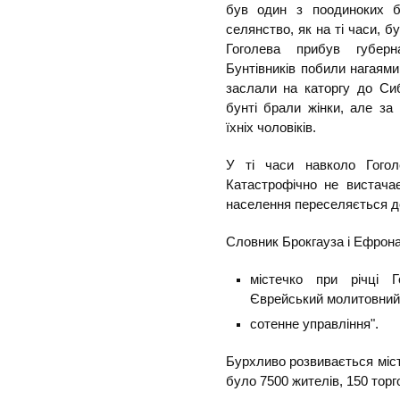
був один з поодиноких бу
селянство, як на ті часи, 
Гоголева прибув губерн
Бунтівників побили нагаями
заслали на каторгу до Сиб
бунті брали жінки, але за
їхніх чоловіків.
У ті часи навколо Гогол
Катастрофічно не вистачає
населення переселяється до
Словник Брокгауза і Ефрона 
містечко при річці Г
Єврейський молитовний 
сотенне управління".
Бурхливо розвивається місте
було 7500 жителів, 150 тор