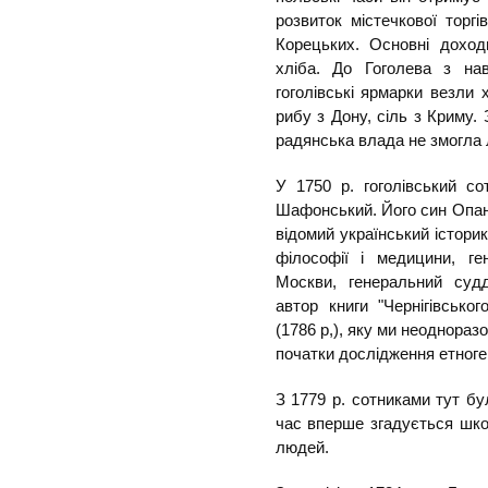
розвиток містечкової торгі
Корецьких. Основні доходи
хліба. До Гоголева з нав
гоголівські ярмарки везли х
рибу з Дону, сіль з Криму. 
радянська влада не змогла 
У 1750 р. гоголівський с
Шафонський. Його син Опа
відомий український історик
філософії і медицини, ге
Москви, генеральний судд
автор книги "Чернігівсько
(1786 р,), яку ми неоднораз
початки дослідження етноген
З 1779 р. сотниками тут бу
час вперше згадується шко
людей.