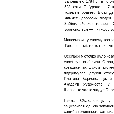
За ревізією 1784 р., в Гого
523 хати, 7 ґуралень, 7 
козацькі родини. Вісім д
кількість дворових людей
Забіли, військові товариші 
Бориспольця — Никифор Б
Максимович у своєму геогра
"Гоголів — містечко при річці
Оскільки містечко було коза
своєї руйнівної сили. Оглав,
козацьке за духом місте
підтримував дружні стосу
Платона Бориспольця, з
Академії художеств, у 
Шевченко часто згадує Гогол
Газета "С/гахановець" у
зацікавився однією запуще
садиба колишнього сотника,