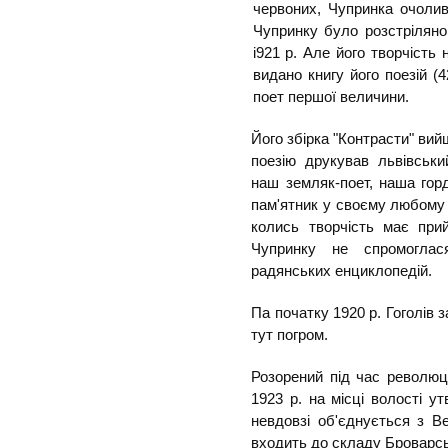
червоних, Чупринка очоли
Чупринку було розстріляно
і921 р. Але його творчість 
видано книгу його поезій (
поет першої величини.
Його збірка "Контрасти" вийш
поезію друкував львівськи
наш земляк-поет, наша горд
пам'ятник у своєму любому 
колись творчість має при
Чупринку не спромоглас
радянських енциклопедій.
Па початку 1920 р. Гоголів
тут погром.
Розорений під час революці
1923 р. на місці волості у
невдовзі об'єднується з В
входить до складу Броварсь