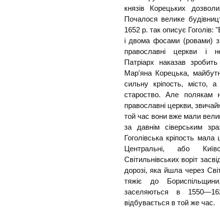
князів Корецьких дозволи
Почалося велике будівницт
1652 р. так описує Гоголів: 
і двома фосами (ровами) 
православні церкви і н
Патріарх наказав зробить
Мар'яна Корецька, майбут
сильну кріпость, місто, 
староство. Але полякам н
православні церкви, звичай
той час вони вже мали вели
за давнім сіверським зра
Гоголівська кріпость мала
Центральні, або Київс
Світильнівських воріт засві
дорозі, яка йшла через Сві
тяжіє до Бориспільщини
заселяються в 1550—16
відбувається в той же час.