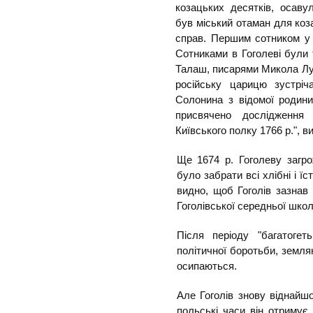
козацьких десятків, осаву
був міський отаман для коза
справ. Першим сотником у 
Сотниками в Гоголеві були
Талаш, писарями Микола Лус
російську царицю зустріч
Солонина з відомої родини 
присвячено дослідження 
Київського полку 1766 р.", в
Ще 1674 р. Гоголеву загр
було забрати всі хлібні і їс
видно, щоб Гоголів зазнав 
Гоголівської середньої шко
Після періоду "багатогет
політичної боротьби, землян
осипаються.
Але Гоголів знову віднайшо
польські часи він отриму