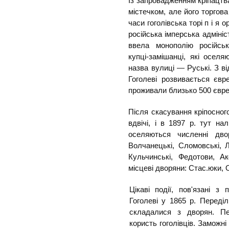
Із запровадженням кріпацтва
містечком, але його торгов
часи гоголівська торі п і я 
російська імперська адмініс
ввела монополію російсько
купці-замішанці, які оселя
назва вулиці — Руські. З ві
Гоголеві розвивається євр
проживали близько 500 євре
Після скасування кріпосног
вдвічі, і в 1897 р. тут на
оселяються численні двор
Волчанецькі, Сломовські, Л
Кульчинські, Федотови, А
місцеві дворяни: Стас.юки,
Цікаві події, пов'язані з
Гоголеві у 1865 р. Переділ
складалися з дворян. Пе
користь гоголівців. Заможні