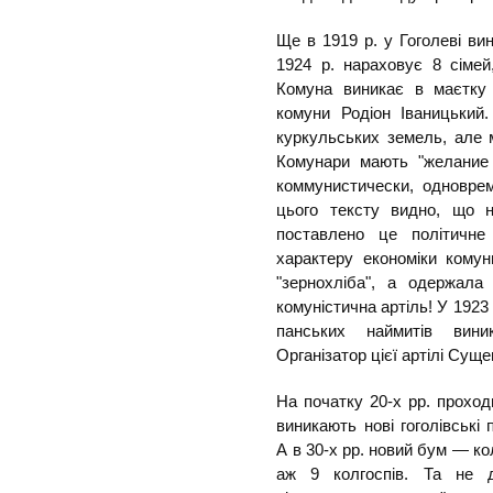
Ще в 1919 р. у Гоголеві ви
1924 р. нараховує 8 сімей
Комуна виникає в маєтку
комуни Родіон Іваницький
куркульських земель, але м
Комунари мають "желание
коммунистически, одновре
цього тексту видно, що н
поставлено це політичн
характеру економіки комун
"зернохліба", а одержала
комуністична артіль! У 1923
панських наймитів вини
Організатор цієї артілі Суще
На початку 20-х рр. проход
виникають нові гоголівські 
А в 30-х рр. новий бум — ко
аж 9 колгоспів. Та не д