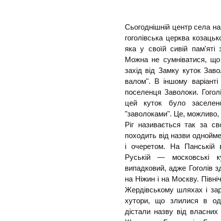
Сьогоднішній центр села на
гоголівська церква козацько
яка у своїй сивій пам'яті з
Можна не сумніватися, що
захід від Замку куток Зав
валом". В іншому варіанті
поселенця Заволоки. Гогол
цей куток було заселен
"заволоками". Це, можливо, 
Ріг називається так за с
походить від назви однойм
і очеретом. На Панській 
Руській — московські к
випадковий, адже Гоголів зд
на Ніжин і на Москву. Півні
Жердівському шляхах і зар
хутори, що злилися в оди
дістали назву від власни