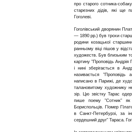
про старого сотника-собаку
старезних дідів, які ще 
Гоголеві.
Гоголівський дворянин Пла
— 1890 рр.) був трохи стар
родини козацької старшини
ранньому віці пішов у відст
художеств. Був близьким т
картину "Проповідь Андрія П
і нині зберігається в Анд
називається "Проповідь а
написано в Парижі, де худ
талановитому художнику не
зір. Цю звістку Тарас оде
пише поему "Сотник" як 
Бориспольців. ГІомер ГІла
в Санкт-Петербурзі, за і
сердешний друг" Тараса. Гог