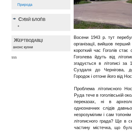
Природа
Сувій блоґів
+
Восени 1943 р. тут перебу
Жертводавці
орга­нізації, вийшов перший
анонс кухни
короткий час Гоголів стає 
Гоголева йдуть від літопи
555
згадується в літописі за 
Суздаля до Чернігова, д
Городок і отгоне його від Но
Проблема літописного Нос
Руда тече в гоголівській окол
переказах, ні в археол
однозначних слідів давнь
незрозумілим і сам топонім
літописного града? Ще в се
частину містечка, що бул