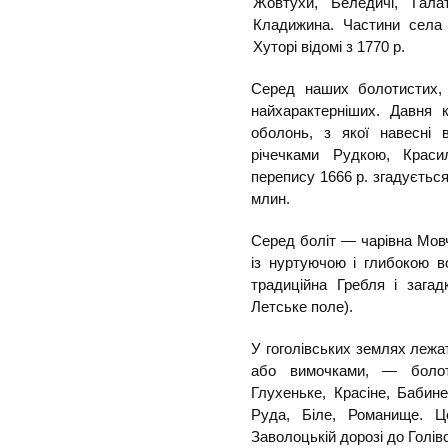
Жовтухи, Беледичі, Гала
Кладижина. Частини села 
Хуторі відомі з 1770 р.
Серед наших болотистих, 
найхарактерніших. Давня к
оболонь, з якої навесні
річечками Рудкою, Красил
перепису 1666 р. згадується 
млин.
Серед боліт — чарівна Мовч
із нуртуючою і глибокою 
традиційна Гребля і загад
Летське поле).
У гоголівських землях лежа
або вимочками, — болота
Глухеньке, Красіне, Бабине-
Руда, Біле, Романище. Ц
Заволоцькій дорозі до Голівс