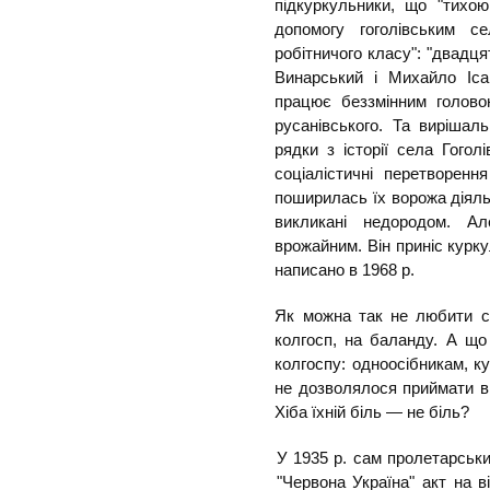
підкуркульники, що "тихо
допомогу гоголівським с
робітничого класу": "двадц
Винарський і Михайло Іса
працює беззмінним головою
русанівського. Та виріша
рядки з історії села Гого
соціалістичні перетворенн
поширилась їх ворожа діяльн
викликані недородом. А
врожайним. Він приніс курку
написано в 1968 р.
Як можна так не любити св
колгосп, на баланду. А що
колгоспу: одноосібникам, к
не дозволялося приймати в 
Хіба їхній біль — не біль?
У 1935 р. сам пролетарськ
"Червона Україна" акт на 