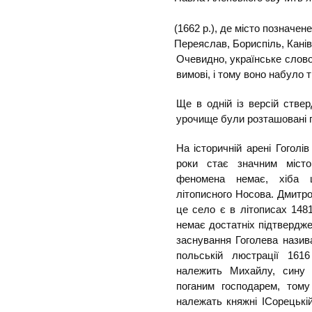
(1662 p.), де місто позначене
Переяслав, Бориспіль, Канів
Очевидно, українське слово
вимові, і тому воно набуло 
Ще в одній із версій ствер
урочище були розташовані 
На історичній арені Гоголів
роки стає значним місто
феномена немає, хіба щ
літописного Носова. Дмитро
це село є в літописах 14
немає достатніх підтверджен
заснування Гоголева назив
польській люстрації 1616
належить Михайлу, сину
поганим господарем, тому
належать княжні ІСорецькій