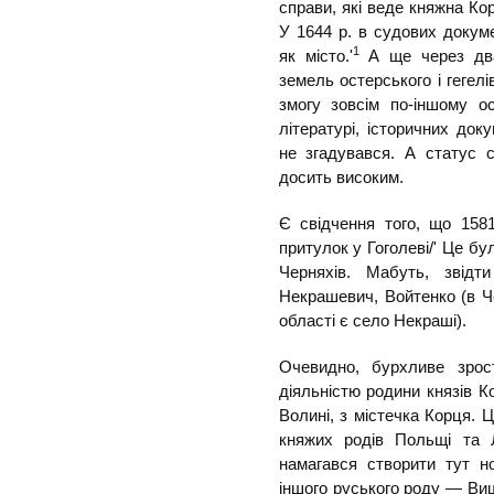
справи, які веде княжна Кор
У 1644 р. в судових докуме
1
як місто.'
А ще через два
земель остерського і гегел
змогу зовсім по-іншому о
літературі, історичних док
не згадувався. А статус 
досить високим.
Є свідчення того, що 1581
притулок у Гоголеві/' Це бу
Черняхів. Мабуть, звідти
Некрашевич, Войтенко (в Ч
області є село Некраші).
Очевидно, бурхливе зрос
діяльністю родини князів К
Волині, з містечка Корця. 
княжих родів Польщі та Л
намагався створити тут н
іншого руського роду — Виш