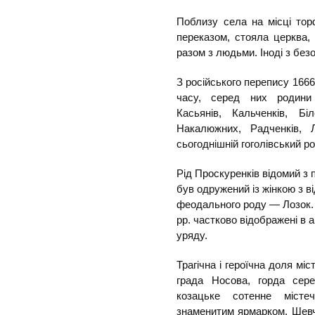
Поблизу села на місці торф
переказом, стояла церква,
разом з людьми. Іноді з безо
З російського перепису 1666
часу, серед них родини К
Касьянів, Кальченків, Бі
Накалюжних, Радченків, Л
сьогоднішній гоголівський ро
Рід Проскуренків відомий з 
був одружений із жінкою з в
феодального роду — Лозок. 
рр. частково відображені в 
уряду.
Трагічна і героїчна доля мі
града Носова, горда сере
козацьке сотенне міст
знаменитим ярмарком. Шевч