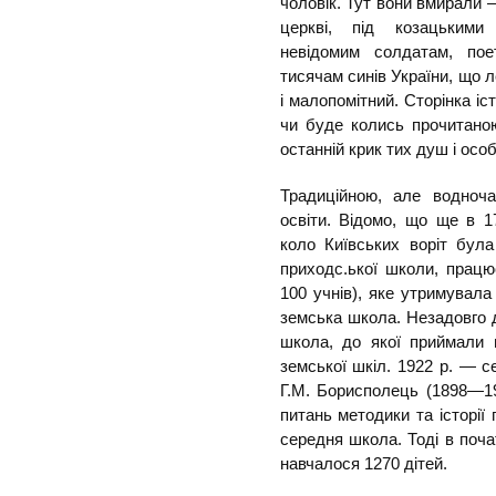
чоловік. Тут вони вмирали —
церкві, під козацькими 
невідомим солдатам, поет
тисячам синів України, що л
і малопомітний. Сторінка іс
чи буде колись прочитаною
останній крик тих душ і осо
Традиційною, але водночас
освіти. Відомо, що ще в 1
коло Київських воріт була
приходс.ької школи, працю
100 учнів), яке утримувал
земська школа. Незадовго 
школа, до якої приймали в
земської шкіл. 1922 р. — с
Г.М. Борисполець (1898—1
питань методики та історії 
середня школа. Тоді в почат
навчалося 1270 дітей.