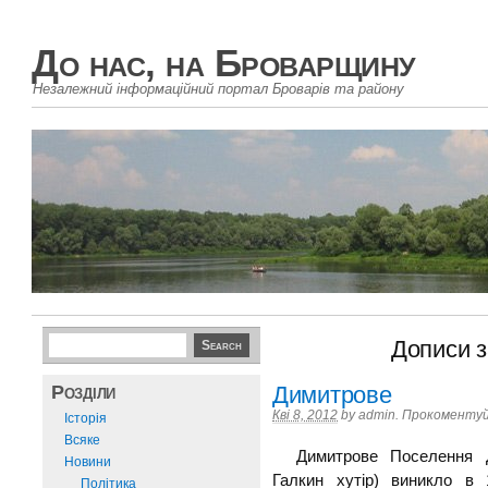
До нас, на Броварщину
Незалежний інформаційний портал Броварів та району
Дописи за
Розділи
Димитрове
Кві 8, 2012
by
admin
.
Прокоментуй
Історія
Всяке
Димитрове Поселення Ди
Новини
Галкин хутір) виникло в 
Політика