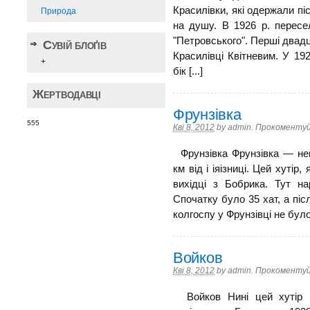
Красилівки, які одержали п
Природа
на душу. В 1926 р. пересел
"Петровського". Перші двадця
Сувій блоґів
Красилівці Квітневим. У 19
+
бік [...]
Жертводавці
Фрунзівка
555
Кві 8, 2012
by
admin
.
Прокоментуй
Фрунзівка Фрунзівка — нев
км від і іяізниці. Цей хутір,
вихідці з Бобрика. Тут на
Спочатку було 35 хат, а післ
колгоспу у Фрунзівці не було.
Войков
Кві 8, 2012
by
admin
.
Прокоментуй
Войков Нині цей хутір н