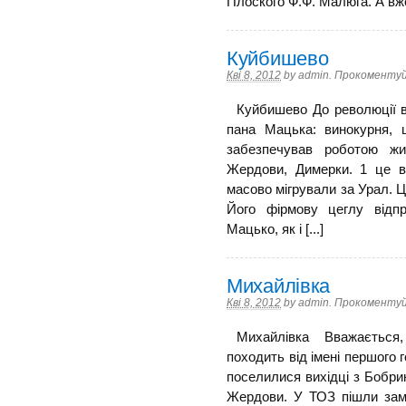
Плоского Ф.Ф. Малюга. А вже в
Куйбишево
Кві 8, 2012
by
admin
.
Прокоментуй
Куйбишево До революції в
пана Мацька: винокурня, ц
забезпечував роботою жит
Жердови, Димерки. 1 це в
масово мігрували за Урал. 
Його фірмову цеглу відп
Мацько, як і [...]
Михайлівка
Кві 8, 2012
by
admin
.
Прокоментуй
Михайлівка Вважається, щ
походить від імені першого 
поселилися вихідці з Бобрик
Жердови. У ТОЗ пішли зам