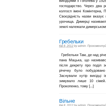
вихідцями з Гоголева у 1928
господарство. Через два р
колгосп імені Комінтерна,
Своєрідність назви вказує 
урочища. Димерці називают
землі належали димерському в
Гребельки
Кві 8, 2012
by
admin
.
Прокоментуй
Гребельки Там, де над річ
пана Мацька, що називав
після декрету про поділ з
річечку було побудовано
Заснували хутір вихідці 
зимувало лише 10 сімей
Прокопенко, тому [...]
Вільне
Кві 8, 2012
by
admin
.
Прокоментуй