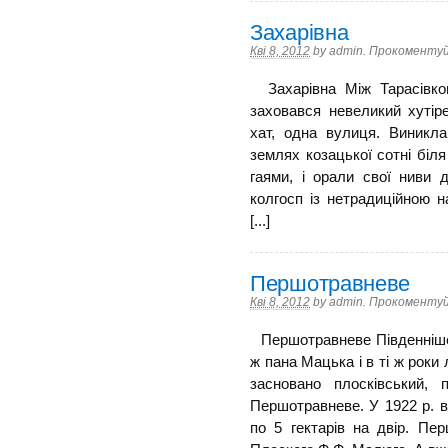
Захарівна
Кві 8, 2012
by
admin
.
Прокоментуй
Захарівна Між Тарасівкою
заховався невеликий хутір
хат, одна вулиця. Виникла
землях козацької сотні біля
гаями, і орали свої ниви 
колгосп із нетрадиційною 
[...]
Першотравневе
Кві 8, 2012
by
admin
.
Прокоментуй
Першотравневе Південніше
ж пана Мацька і в ті ж роки
засновано плосківський, п
Першо­травневе. У 1922 р. в
по 5 гектарів на двір. П