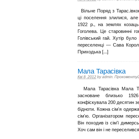
Вільне Поряд з Тарас.івко
ці поселення злилися, але
1922 р., на землях козаць
Гоголева. Це старовинні гог
Голівський гай. Хутір було
переселенці — Сава Корол
Приходька [...]
Мала Тарасівка
Кві 8, 2012
by
admin
.
Прокоментуй
Мала Тарасівка Мала Та
засноване близько 192
конфіскувала 200 десятин з
бідноти. Кожна сім'я одерж
сім'ю. Організатором пере
Він походив із сім'ї димерсь
Хоч сам він і не переселився [